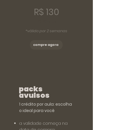
R$ 130
R$ 65/aula
*válido por 2 semanas
compre agora
packs
avulsos
1 crédito por aula: escolha
o ideal para você
a validade começa na
data de compra;