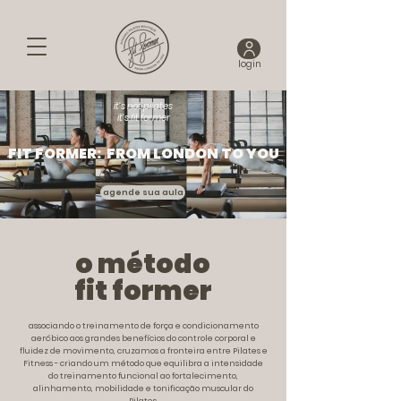
login
it’s not pilates
it’s fit former
FIT FORMER: FROM LONDON TO YOU
agende sua aula
o método
fit former
associando o treinamento de força e condicionamento
aeróbico aos grandes benefícios do controle corporal e
fluidez de movimento, cruzamos a fronteira entre Pilates e
Fitness - criando um método
que equilibra a intensidade
do treinamento funcional ao fortalecimento,
alinhamento,
mobilidade
e tonificação muscular do