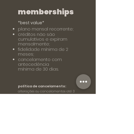
memberships
*best value*​
plano mensal recorrente;
créditos não são
cumulativos
e expiram
mensalmente;
fidelidade mínima de 2
meses;
cancelamento com
antecedência
mínima de 30 dias.
política de cancelamento:
alterações ou cancelamentos até 3
horas antes da aula.
após este prazo, o crédito será
descontado, sem reembolso.