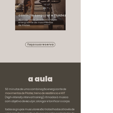
controle corporal e fluidez
50 minutos de uma combinação
energizante de movimentos
de Pilates.
faça sua reserva
a aula
50 minutos de uma combinação energizante de
movimentos de Pilates, treino de resistência e HIIT
(
high-intensity interval training
), ritmados à música
com objetivo de esculpir, alongar e tonificar o corpo.
todos os grupos musculares são trabalhados através de