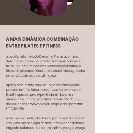
A MAIS DINÂMICA COMBINAÇÃO
ENTRE PILATES E FITNESS
a paixão pelo
método Dynamic Pilates
aconteceu
durante os 5 anos que Isabella morou em Londres e
trabalhou em uma das mais renomadas boutique
fitness de pilates do Reino Unido, onde treinou grandes
personalidades da capital inglesa.
após o nascimento da sua filha, a vontade de estar
perto da família falou mais alto e a fez retornar ao
Brasil.
Inspirada pela experiência em Londres
e
ausência de um método dinâmico em São Paulo,
decidiu criar e desenvolver seu próprio equipamento
FIT FORMER®.
mãe, fisioterapeuta e bailarina por formação, Isabella
criou essa metodologia de alta intensidade e de baixo
impacto, balanceando controle, ritmo, energia e força.