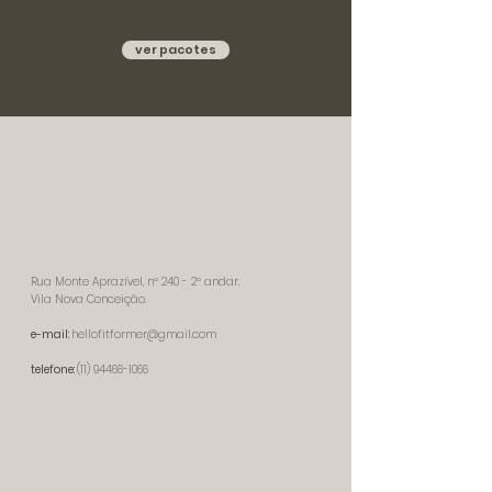
ver pacotes
para nos encontrar
Rua Monte Aprazível, nº 240 - 2º andar.
Vila Nova Conceição.
e-mail:
hellofitformer@gmail.com
telefone:
(11) 94466-1066