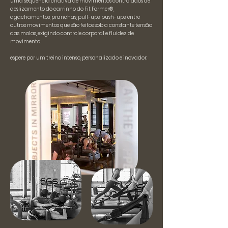
uma sequência criativa de movimentos controlados de
deslizamento do carrinho do Fit Former®,
agachamentos, pranchas, pull-ups, push-ups, entre
outros movimentos
que são feitos sob a constante tensão
das molas,
exigindo controle corporal e fluidez de
movimento.
espere por um treino intenso, personalizado e inovador.