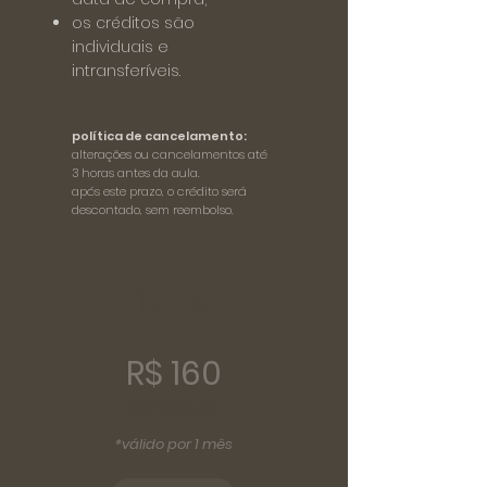
os créditos são
individuais e
intransferíveis.
política de cancelamento:
alterações ou cancelamentos até
3 horas antes da aula.
após este prazo, o crédito será
descontado, sem reembolso.
1 aula
R$ 160
R$ 160/aula
*válido por 1 mês