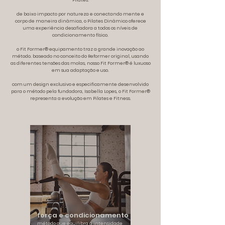
Pilates.
de baixo impacto por natureza e conectando mente e
corpo de maneira dinâmica,
o Pilates Dinâmico oferece
uma experiência desafiadora a todos os níveis de
condicionamento físico.
o Fit Former® equipamento traz a grande inovação ao
método. baseado no conceito do Reformer original, usando
as diferentes tensões das molas, nosso Fit Former® é luxuoso
em sua adaptação e uso.
com um design exclusivo e especificamente desenvolvido
para o método pela fundadora,
Isabella Lopes, o Fit Former®
representa a evolução em Pilates e Fitness.
força e condicionamento
método que equilibra a intensidade