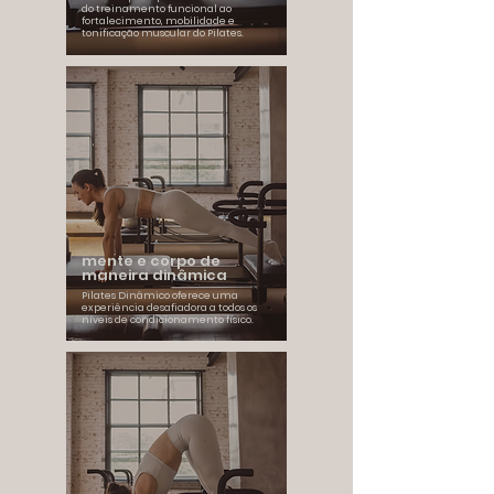
do treinamento funcional ao
fortalecimento, mobilidade e
tonificação muscular do Pilates.
mente e corpo de
maneira dinâmica
Pilates Dinâmico oferece uma
experiência desafiadora a todos os
níveis de condicionamento físico.