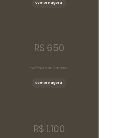
compre agora
5 aulas
R$ 650
R$ 130/aula
*válido por 3 meses
compre agora
10 aulas
R$ 1.100