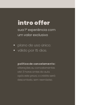
intro offer
sua 1ª experiência com
um valor exclusivo
plano de uso único;
válido por 15 dias.
política de cancelamento:
alterações ou cancelamentos
até 3 horas antes da aula.
após este prazo, o crédito será
descontado, sem reembolso.
2 aulas